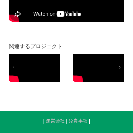
関連するプロジェクト
鍛
ビジョントレ
バランストレ
ニ
ーニング_大阪
ーニング_大阪
リ
テリオス
テリオス
|
運営会社
|
免責事項
|