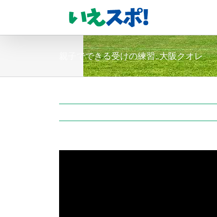
Skip
to
content
親子でできる受けの練習_大阪クオレ