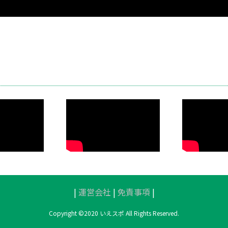
り技のトレー
蹴り技のトレー
初
ング② 東京
ニング① 東京
クオレ
クオレ
|
運営会社
|
免責事項
|
Copyright ©2020 いえスポ All Rights Reserved.