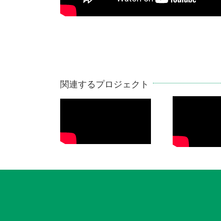
関連するプロジェクト
初段のポイ
反射神経を向上
蹴
ト紹介 東京
する自主練習
ニ
クオレ
東京クオレ