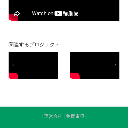
関連するプロジェクト
特別企画 城
都
彰二さんのト
独
シザース_リベ
レーニングに
ュ
ルタ
チャレンジ_リ
ベルタ
|
運営会社
|
免責事項
|