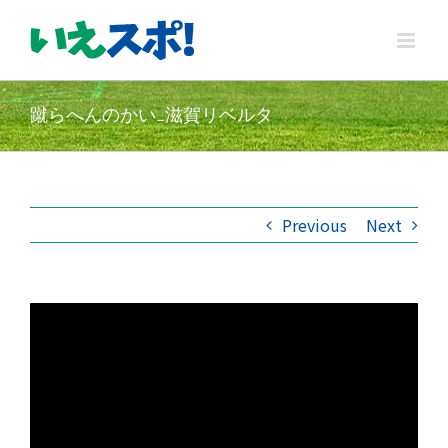
Skip
to
content
蹴らへんのかい_滋賀リベルタ
Previous
Next